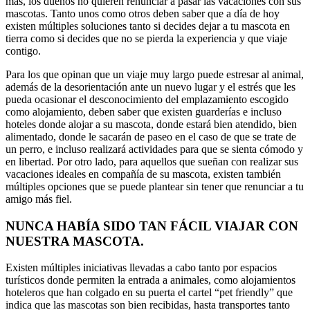
más, los dueños no quieren renunciar a pasar las vacaciones con sus
mascotas. Tanto unos como otros deben saber que a día de hoy
existen múltiples soluciones tanto si decides dejar a tu mascota en
tierra como si decides que no se pierda la experiencia y que viaje
contigo.
Para los que opinan que un viaje muy largo puede estresar al animal,
además de la desorientación ante un nuevo lugar y el estrés que les
pueda ocasionar el desconocimiento del emplazamiento escogido
como alojamiento, deben saber que existen guarderías e incluso
hoteles donde alojar a su mascota, donde estará bien atendido, bien
alimentado, donde le sacarán de paseo en el caso de que se trate de
un perro, e incluso realizará actividades para que se sienta cómodo y
en libertad. Por otro lado, para aquellos que sueñan con realizar sus
vacaciones ideales en compañía de su mascota, existen también
múltiples opciones que se puede plantear sin tener que renunciar a tu
amigo más fiel.
NUNCA HABÍA SIDO TAN FÁCIL VIAJAR CON
NUESTRA MASCOTA.
Existen múltiples iniciativas llevadas a cabo tanto por espacios
turísticos donde permiten la entrada a animales, como alojamientos
hoteleros que han colgado en su puerta el cartel “pet friendly” que
indica que las mascotas son bien recibidas, hasta transportes tanto