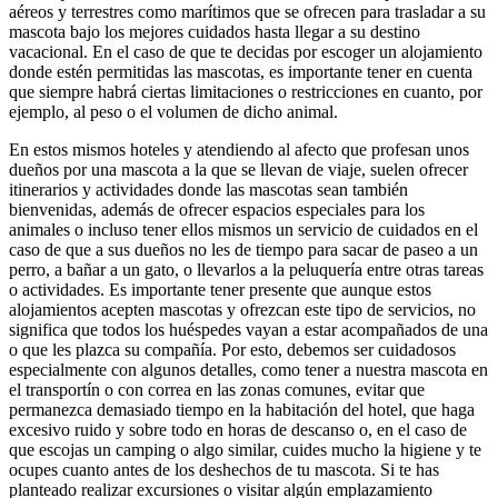
aéreos y terrestres como marítimos que se ofrecen para trasladar a su
mascota bajo los mejores cuidados hasta llegar a su destino
vacacional. En el caso de que te decidas por escoger un alojamiento
donde estén permitidas las mascotas, es importante tener en cuenta
que siempre habrá ciertas limitaciones o restricciones en cuanto, por
ejemplo, al peso o el volumen de dicho animal.
En estos mismos hoteles y atendiendo al afecto que profesan unos
dueños por una mascota a la que se llevan de viaje, suelen ofrecer
itinerarios y actividades donde las mascotas sean también
bienvenidas, además de ofrecer espacios especiales para los
animales o incluso tener ellos mismos un servicio de cuidados en el
caso de que a sus dueños no les de tiempo para sacar de paseo a un
perro, a bañar a un gato, o llevarlos a la peluquería entre otras tareas
o actividades. Es importante tener presente que aunque estos
alojamientos acepten mascotas y ofrezcan este tipo de servicios, no
significa que todos los huéspedes vayan a estar acompañados de una
o que les plazca su compañía. Por esto, debemos ser cuidadosos
especialmente con algunos detalles, como tener a nuestra mascota en
el transportín o con correa en las zonas comunes, evitar que
permanezca demasiado tiempo en la habitación del hotel, que haga
excesivo ruido y sobre todo en horas de descanso o, en el caso de
que escojas un camping o algo similar, cuides mucho la higiene y te
ocupes cuanto antes de los deshechos de tu mascota. Si te has
planteado realizar excursiones o visitar algún emplazamiento