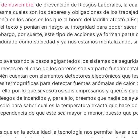
8 de noviembre
, de prevención de Riesgos Laborales, la cua
asma cuales son los deberes y obligaciones de los trabaja
ía en los años en los que el boom del ladrillo afectó a Esp
texto y ponían en riesgo su integridad para poder sacar a
argo, por suerte, este tipo de acciones ya forman parte d
adurado como sociedad y ya nos estamos mentalizando, si 
ido avanzando a pasos agigantados los sistemas de seguri
 arneses en el caso de los obreros son ya parte fundamenta
ién cuentan con elementos detectores electrónicos que les 
as termográficas para detectar fuentes anómalas de calor 
ello por lo que si vosotros sois empresarios y queréis cu
 riesgos de incendios y, para ello, creemos que nadie os a
 solo para saber cual es la temperatura exacta que hace de
dependencia de que este sea mayor o menor, puesto que pod
 es que en la actualidad la tecnología nos permite llevar 